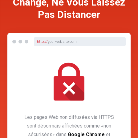
Changé, Ne Vous Laissez
Pas Distancer
http://
yourwebsite.com
Les pages Web non diffusées via HTTPS
sont désormais affichées comme «non
sécurisées» dans
Google Chrome
et