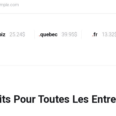
biz
25.24$
.
quebec
39.95$
.
fr
13.32
its Pour Toutes Les Entre