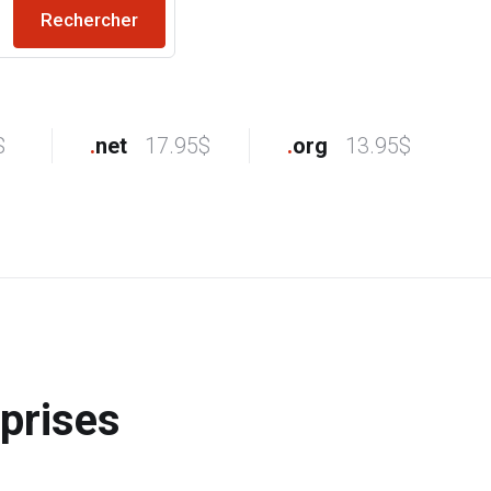
$
.
net
17.95$
.
org
13.95$
prises