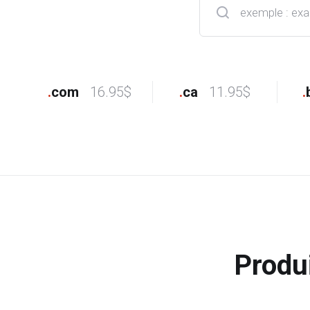
.
com
16.95$
.
ca
11.95$
.
Produ